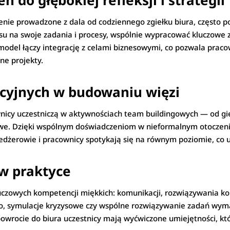
ń do głębokiej refleksji i strategii
enie prowadzone z dala od codziennego zgiełku biura, często p
su na swoje zadania i procesy, wspólnie wypracować kluczowe z
model łączy integrację z celami biznesowymi, co pozwala prac
ne projekty.
acyjnych w budowaniu więzi
nicy uczestniczą w aktywnościach team buildingowych — od gie
e. Dzięki wspólnym doświadczeniom w nieformalnym otoczeniu 
edżerowie i pracownicy spotykają się na równym poziomie, co 
w praktyce
luczowych kompetencji miękkich: komunikacji, rozwiązywania k
o, symulacje kryzysowe czy wspólne rozwiązywanie zadań wym
 powrocie do biura uczestnicy mają wyćwiczone umiejętności, k