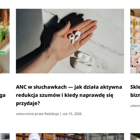
ANC w słuchawkach — jak działa aktywna
Skl
ąga
redukcja szumów i kiedy naprawdę się
biz
przydaje?
utwor
utworzone przez
Redakcja
|
cze 15, 2026