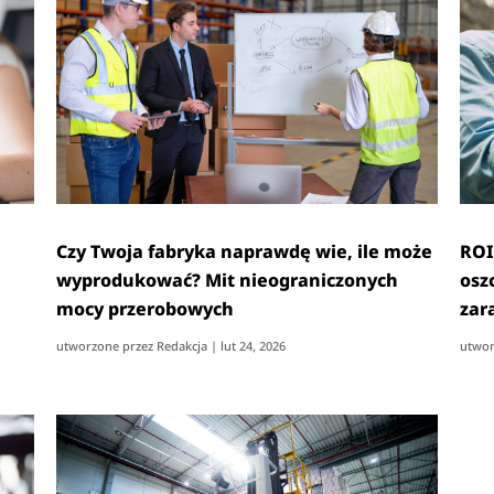
Czy Twoja fabryka naprawdę wie, ile może
ROI
wyprodukować? Mit nieograniczonych
osz
mocy przerobowych
zar
utworzone przez
Redakcja
|
lut 24, 2026
utwor