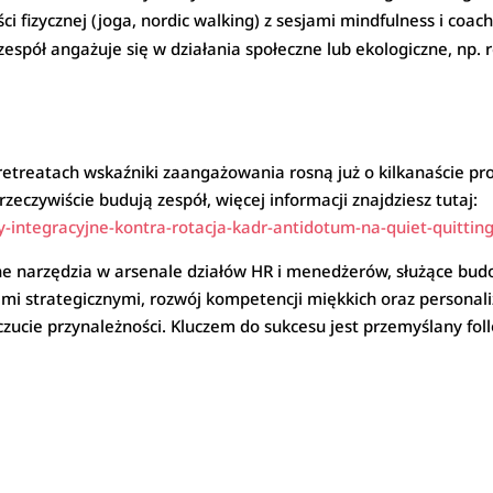
ci fizycznej (joga, nordic walking) z sesjami mindfulness i coac
zespół angażuje się w działania społeczne lub ekologiczne, np. r
retreatach wskaźniki zaangażowania rosną już o kilkanaście pr
rzeczywiście budują zespół, więcej informacji znajdziesz tutaj:
-integracyjne-kontra-rotacja-kadr-antidotum-na-quiet-quitting
ężne narzędzia w arsenale działów HR i menedżerów, służące b
elami strategicznymi, rozwój kompetencji miękkich oraz persona
zucie przynależności. Kluczem do sukcesu jest przemyślany fol