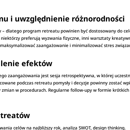
mu i uwzględnienie różnorodności
y – dlatego program retreatu powinien być dostosowany do celów
 niektórzy preferują wyzwania fizyczne, inni warsztaty kreaty
maksymalizować zaangażowanie i minimalizować stres związan
lenie efektów
zaangażowania jest sesja retrospektywna, w której uczestnic
cowane podczas retreatu pomysły i decyzje powinny zostać wp
y zmian w procedurach. Regularne follow-upy w formie krótki
etreatów
wania celów na najbliższy rok, analiza SWOT, design thinking.