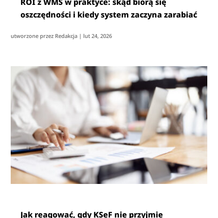
ROI z WMS w praktyce: skąd biorą się
oszczędności i kiedy system zaczyna zarabiać
utworzone przez
Redakcja
|
lut 24, 2026
Jak reagować, gdy KSeF nie przyjmie