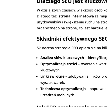
Dlaczego SEO jest kluczow
W dzisiejszych czasach, większość osób ko
Dlatego też,
strona internetowa
zajmują
użytkowników i zwiększenie ruchu na stro
organicznego na stronę, co jest bardziej
Składniki efektywnego SEO
Skuteczna strategia SEO opiera się na ki
Analiza słów kluczowych
– identyfikacj
Optymalizacja treści
– tworzenie wart
kluczowych.
Linki zwrotne
– zdobywanie linków prow
wyszukiwarek.
Techniczna optymalizacja
– poprawa s
urządzeń mobilnych.