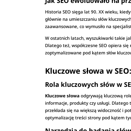
Jak SEO ewoluowało na prz
Historia SEO sięga lat 90. XX wieku, kie
głównie na umieszczaniu słów kluczowych 
zaawansowane, co wymusiło na specjalist
W ostatnich latach, wyszukiwarki takie ja
Dlatego też, współczesne SEO opiera się 
zoptymalizowane pod kątem słów kluczow
Kluczowe słowa w SEO:
Rola kluczowych słów w S
Kluczowe słowa
odgrywają kluczową rolę 
informacje, produkty czy usługi. Dlatego
przekłada się na większą widoczność i po
optymalizację treści strony pod kątem ty
Narzędzia do badania słó