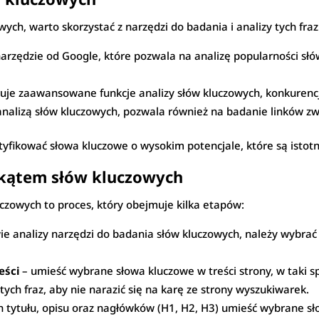
h, warto skorzystać z narzędzi do badania i analizy tych fraz.
rzędzie od Google, które pozwala na analizę popularności sł
ruje zaawansowane funkcje analizy słów kluczowych, konkurencji
analizą słów kluczowych, pozwala również na badanie linków zw
fikować słowa kluczowe o wysokim potencjale, które są istotne d
 kątem słów kluczowych
czowych to proces, który obejmuje kilka etapów:
e analizy narzędzi do badania słów kluczowych, należy wybrać te
eści
– umieść wybrane słowa kluczowe w treści strony, w taki s
ych fraz, aby nie narazić się na karę ze strony wyszukiwarek.
 tytułu, opisu oraz nagłówków (H1, H2, H3) umieść wybrane sł