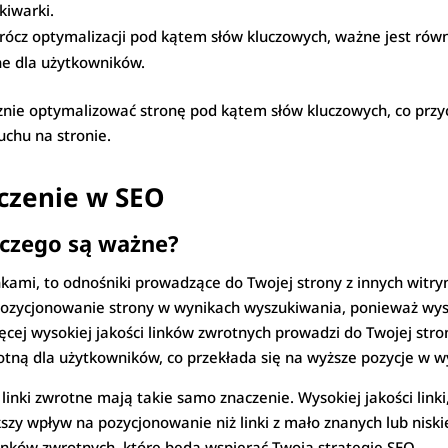
kiwarki.
rócz optymalizacji pod kątem słów kluczowych, ważne jest rów
zne dla użytkowników.
znie optymalizować stronę pod kątem słów kluczowych, co przycz
uchu na stronie.
aczenie w SEO
laczego są ważne?
kami, to odnośniki prowadzące do Twojej strony z innych witry
zycjonowanie strony w wynikach wyszukiwania, ponieważ wyszuk
więcej wysokiej jakości linków zwrotnych prowadzi do Twojej s
totną dla użytkowników, co przekłada się na wyższe pozycje w 
 linki zwrotne mają takie samo znaczenie. Wysokiej jakości link
zy wpływ na pozycjonowanie niż linki z mało znanych lub niskie
inków zwrotnych, które będą wspierać Twoją strategię SEO.