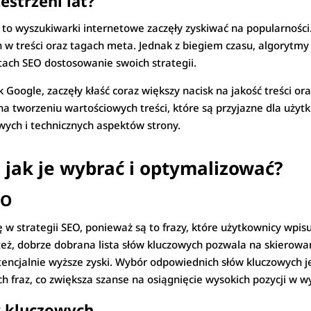
estrzeni lat?
dy to wyszukiwarki internetowe zaczęły zyskiwać na popularnośc
w treści oraz tagach meta. Jednak z biegiem czasu, algorytmy 
ach SEO dostosowanie swoich strategii.
k Google, zaczęły kłaść coraz większy nacisk na jakość treści o
na tworzeniu wartościowych treści, które są przyjazne dla użyt
ych i technicznych aspektów strony.
 jak je wybrać i optymalizować?
EO
w strategii SEO, ponieważ są to frazy, które użytkownicy wpis
 też, dobrze dobrana lista słów kluczowych pozwala na skierowa
tencjalnie wyższe zyski. Wybór odpowiednich słów kluczowych j
ch fraz, co zwiększa szanse na osiągnięcie wysokich pozycji w 
w kluczowych