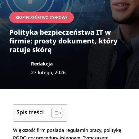
BEZPIECZEŃSTWO CYFROWE
Polityka bezpieczeństwa IT w
firmie: prosty dokument, który
ratuje skórę
Redakcja
27 lutego, 2026
Spis treści
Większość firm posiada regulamin pracy, politykę
RODO czy procedury księgowe. Tymczasem